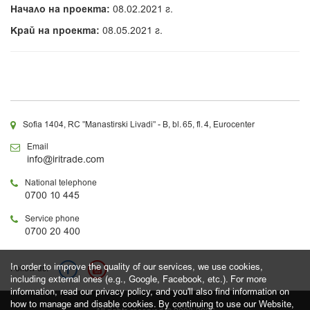
Начало на проекта:
08.02.2021 г.
Край на проекта:
08.05.2021 г.
Sofia 1404, RC "Manastirski Livadi" - B, bl. 65, fl. 4, Eurocenter
Email
info@iritrade.com
National telephone
0700 10 445
Service phone
0700 20 400
In order to improve the quality of our services, we use cookies,
Follow us:
including external ones (e.g., Google, Facebook, etc.). For more
information, read our privacy policy, and you'll also find information on
how to manage and disable cookies. By continuing to use our Website,