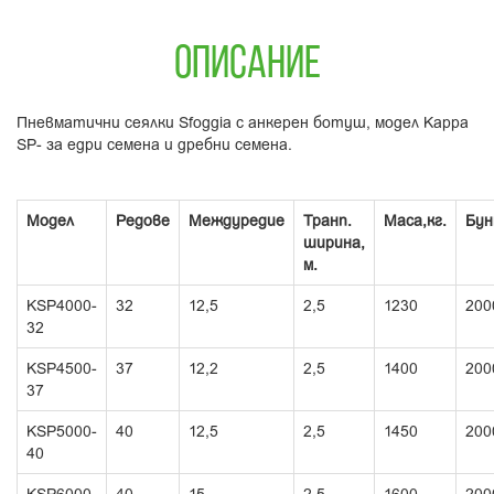
ОПИСАНИЕ
Пневматични сеялки Sfoggia с анкерен ботуш, модел Kappa
SP- за едри семена и дребни семена.
Модел
Редове
Междуредие
Транп.
Маса,кг.
Бун
ширина,
м.
KSP4000-
32
12,5
2,5
1230
200
32
KSP4500-
37
12,2
2,5
1400
200
37
KSP5000-
40
12,5
2,5
1450
200
40
KSP6000-
40
15
2,5
1600
200