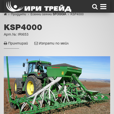
Продукти
Есенни сеялки
SFOGGIA
KSP4000
KSP4000
Арт.№: IRI653
Принтирай
Изпрати по мейл