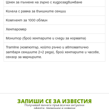
Шнек за пълнене на зърно с хидрозадвижване
Колела с рамка за външните секции
Комплект за 1000 об/мин
Хектаромер
Монитор (брой хектарите и следи за нормата)
Tramline (компютър, който ръчно и автоматично
затваря секциите 2+2 реда), брой хектарите и часове,
сензор за маркирите.
ЗАПИШИ СЕ ЗА ИЗВЕСТИЯ
Получавай винаги пръв всички актуални
оферти, промоции и новини