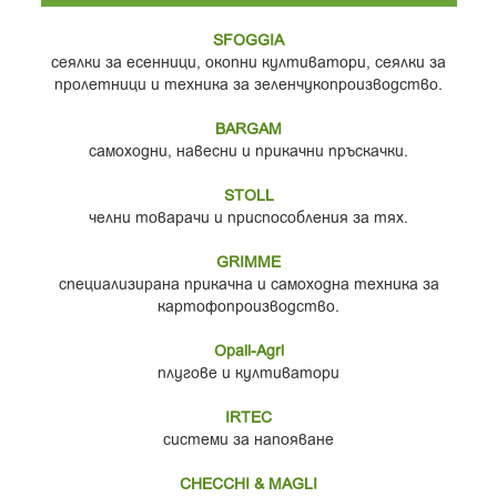
SFOGGIA
сеялки за есенници, окопни култиватори, сеялки за
пролетници и техника за зеленчукопроизводство.
BARGAM
самоходни, навесни и прикачни пръскачки.
STOLL
челни товарачи и приспособления за тях.
GRIMME
специализирана прикачна и самоходна техника за
картофопроизводство.
Opall-Agri
плугове и култиватори
IRTEC
системи за напояване
CHECCHI & MAGLI