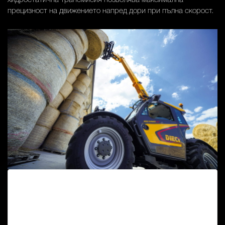
хидростатична трансмисия позволява максимална
прецизност на движението напред дори при пълна скорост.