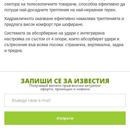
сектора на телескопичните товарачи, способна ефективно да
потуши най-досадните трептения на най-неравния терен.
Хидравличното окачване ефективно намалява трептенията и
предлага висок комфорт при шофиране.
Системата за абсорбиране на удари с интегрирана
настройка се състои от 4 опори, които абсорбират удари и
сътресения във всяка посока: странична, вертикална, задна
и предна.
ЗАПИШИ СЕ ЗА ИЗВЕСТИЯ
Получавай винаги пръв всички актуални
оферти, промоции и новини
Изпрати