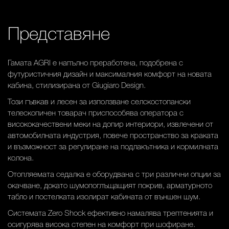
Представяне
Гамата AGRI е напълно преработена, подобрена с
футуристичния дизайн и максималния комфорт на новата
кабина, стилизирана от Giugiaro Design.
Този гъвкав и лесен за използване селскостопански
телескопичен товарач приспособява оператора с
висококачествени меки на допир интериори, извлечени от
автомобилната индустрия, повече пространство за краката
и възможност за регулиране на подлакътника и кормилната
колона.
Отопляемата седалка е оборудвана с три различни опции за
окачване, докато шумопоглъщащият покрив, арматурното
табло и постелката изолират кабината от външен шум.
Системата Zero Shock ефективно намалява трептенията и
осигурява висока степен на комфорт при шофиране.