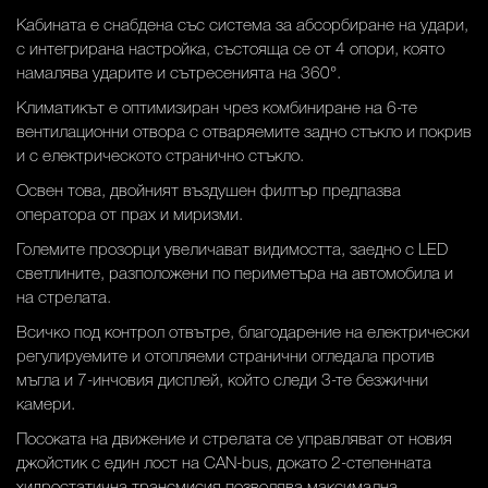
Кабината е снабдена със система за абсорбиране на удари,
с интегрирана настройка, състояща се от 4 опори, която
намалява ударите и сътресенията на 360°.
Климатикът е оптимизиран чрез комбиниране на 6-те
вентилационни отвора с отваряемите задно стъкло и покрив
и с електрическото странично стъкло.
Освен това, двойният въздушен филтър предпазва
оператора от прах и миризми.
Големите прозорци увеличават видимостта, заедно с LED
светлините, разположени по периметъра на автомобила и
на стрелата.
Всичко под контрол отвътре, благодарение на електрически
регулируемите и отопляеми странични огледала против
мъгла и 7-инчовия дисплей, който следи 3-те безжични
камери.
Посоката на движение и стрелата се управляват от новия
джойстик с един лост на CAN-bus, докато 2-степенната