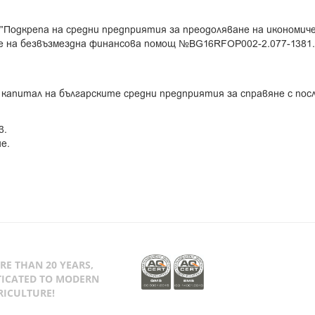
”Подкрепа на средни предприятия за преодоляване на икономич
е на безвъзмездна финансова помощ №BG16RFOP002-2.077-1381
 капитал на българските средни предприятия за справяне с по
в.
е.
RE THAN 20 YEARS,
TICATED TO MODERN
RICULTURE!