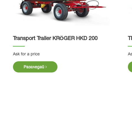
Transport Trailer KRӦGER HKD 200
T
Ask for a price
As
Разгледай