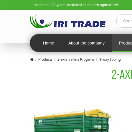
More than 20 years, deticated to modern agriculture!
Home
About the company
Produ
Products
2-axle trailers Kröger with 3-way tipping
2-AX