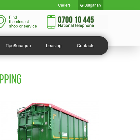
Cariers
Bulgarian
Find
the closest
shop or service
Провокации
Leasing
Contacts
PPING