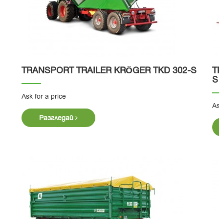
TRANSPORT TRAILER KRӦGER TKD 302-S
T
S
Ask for a price
As
Разгледай