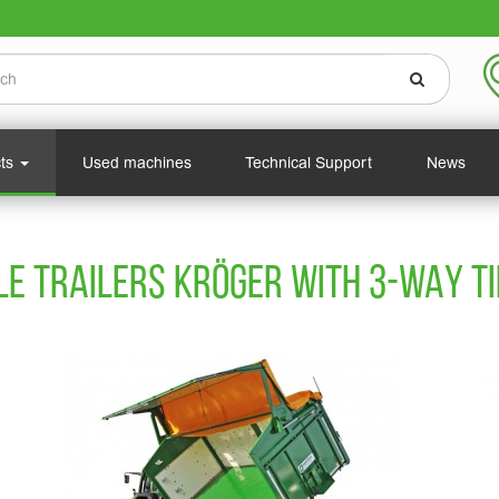
cts
Used machines
Technical Support
News
LE TRAILERS KRÖGER WITH 3-WAY TI